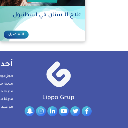
علاج الاسنان في اسطنبول
التفاصيل
أحدث
حجز موع
مدينة سك
مدينة م
Lippo Grup
مدينة سب
مواعيد م