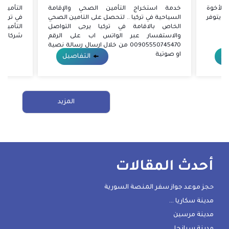
للأخوة
خدمة استخراج التأمين الصحي والإقامة
التأمين 
 يتوفر
السياحية في تركيا .. لتحصل على التامين الصحي
في تركيا
الخاص بالاقامة في تركيا يرجى التواصل
والاستفسار عبر الواتس اب على الرقم
شركات ا
00905550745470 من خلال ارسال رسالة نصية
او صوتية
يل
التفاصيل
المزيد
أحدث المقالات
حجز موعد جواز سفر المنصة السورية
مدينة سكاريا …
مدينة مرسين