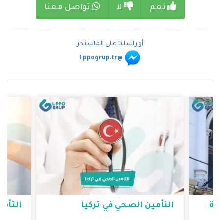
نعم
لا
تواصل معنا
أو راسلنا على الماسنجر
@lippogrup.tr
ية
التأمين الصحي في تركيا
التأمين