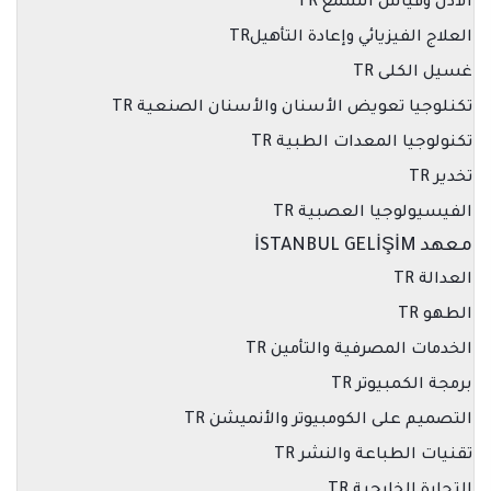
الأذن وقياس السمع TR
العلاج الفيزيائي وإعادة التأهيلTR
غسيل الكلى TR
تكنلوجيا تعويض الأسنان والأسنان الصنعية TR
تكنولوجيا المعدات الطبية TR
تخدير TR
الفيسيولوجيا العصبية TR
معهد İSTANBUL GELİŞİM
العدالة TR
الطهو TR
الخدمات المصرفية والتأمين TR
برمجة الكمبيوتر TR
التصميم على الكومبيوتر والأنميشن TR
تقنيات الطباعة والنشر TR