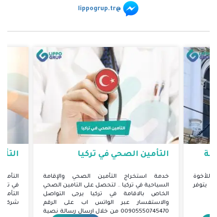
@lippogrup.tr
ية
التأمين الصحي في تركيا
التأمين
للأخوة
خدمة استخراج التأمين الصحي والإقامة
التأمين 
 يتوفر
السياحية في تركيا .. لتحصل على التامين الصحي
في تركيا
الخاص بالاقامة في تركيا يرجى التواصل
والاستفسار عبر الواتس اب على الرقم
شركات ا
00905550745470 من خلال ارسال رسالة نصية