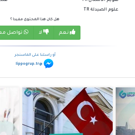
تقويم الاسنان TR
هندسة
علوم الصيدلة TR
هل كان هذا المحتوى مفيدا ؟
نعم
لا
تواصل معن
أو راسلنا على الماسنجر
@lippogrup.tr