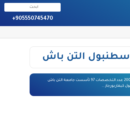
+905550745470
سطنبول التن باش
عدد الطلاب 13 الف تأسست عام 2008 عدد التخصصات 97 تأسست جامعة التن باش
 كيماربورجاز …