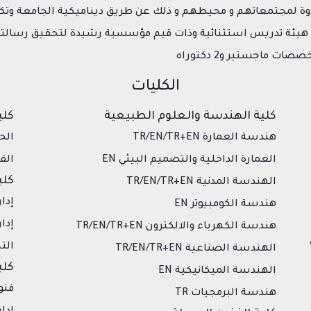
دوة لمجتمعاتهم و محيطهم و ذلك عن طريق ديناميكية الجامعة وتك
 هيئة تدريس استثنائية وذات قيم مؤسسية رشيدة لتحقيق رسالتها
الكليات
كلية الهندسة والعلوم الطبيعية
كلي
هندسة العمارة TR/EN/TR+EN
الحقوق
العمارة الداخلية والتصميم البيئي EN
القا
كلي
الهندسة المدنية TR/EN/TR+EN
إدار
هندسة الكومبيوتر EN
إدا
هندسة الكهرباء والالكترون TR/EN/TR+EN
التج
الهندسة الصناعية TR/EN/TR+EN
كلي
الهندسة الميكانيكية EN
فنو
هندسة البرمجيات TR